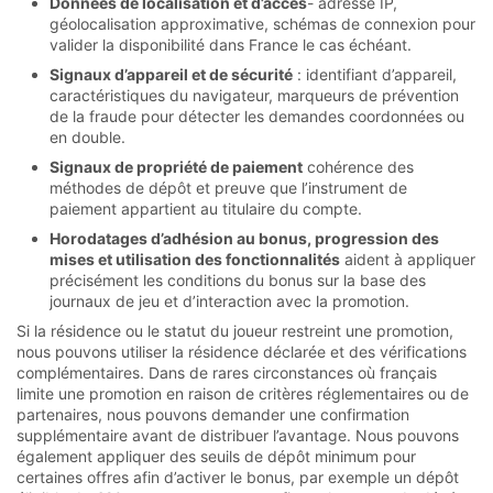
Données de localisation et d’accès
- adresse IP,
géolocalisation approximative, schémas de connexion pour
valider la disponibilité dans France le cas échéant.
Signaux d’appareil et de sécurité
: identifiant d’appareil,
caractéristiques du navigateur, marqueurs de prévention
de la fraude pour détecter les demandes coordonnées ou
en double.
Signaux de propriété de paiement
cohérence des
méthodes de dépôt et preuve que l’instrument de
paiement appartient au titulaire du compte.
Horodatages d’adhésion au bonus, progression des
mises et utilisation des fonctionnalités
aident à appliquer
précisément les conditions du bonus sur la base des
journaux de jeu et d’interaction avec la promotion.
Si la résidence ou le statut du joueur restreint une promotion,
nous pouvons utiliser la résidence déclarée et des vérifications
complémentaires. Dans de rares circonstances où français
limite une promotion en raison de critères réglementaires ou de
partenaires, nous pouvons demander une confirmation
supplémentaire avant de distribuer l’avantage. Nous pouvons
également appliquer des seuils de dépôt minimum pour
certaines offres afin d’activer le bonus, par exemple un dépôt