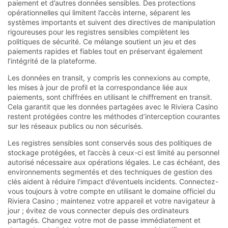
paiement et d’autres données sensibles. Des protections
opérationnelles qui limitent l’accès interne, séparent les
systèmes importants et suivent des directives de manipulation
rigoureuses pour les registres sensibles complètent les
politiques de sécurité. Ce mélange soutient un jeu et des
paiements rapides et fiables tout en préservant également
l’intégrité de la plateforme.
Les données en transit, y compris les connexions au compte,
les mises à jour de profil et la correspondance liée aux
paiements, sont chiffrées en utilisant le chiffrement en transit.
Cela garantit que les données partagées avec le Riviera Casino
restent protégées contre les méthodes d’interception courantes
sur les réseaux publics ou non sécurisés.
Les registres sensibles sont conservés sous des politiques de
stockage protégées, et l’accès à ceux-ci est limité au personnel
autorisé nécessaire aux opérations légales. Le cas échéant, des
environnements segmentés et des techniques de gestion des
clés aident à réduire l’impact d’éventuels incidents. Connectez-
vous toujours à votre compte en utilisant le domaine officiel du
Riviera Casino ; maintenez votre appareil et votre navigateur à
jour ; évitez de vous connecter depuis des ordinateurs
partagés. Changez votre mot de passe immédiatement et