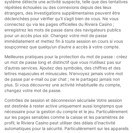
système détecte une activité suspecte, telle que des tentatives
répétées échouées ou des connexions depuis des lieux
étrangers, des investigations supplémentaires peuvent être
déclenchées pour vérifier qu’il s’agit bien de vous. Ne vous
connectez qu via les pages officielles du Riviera Casino ;
enregistrez les mots de passe dans des navigateurs publics
pour un accès plus sûr. Changez votre mot de passe
immédiatement et mettez fin à toute session en cours si vous
soupçonnez que quelqu’un d’autre a accès à votre compte.
Meilleures pratiques pour la protection du mot de passe : créez
un mot de passe long et distinctif que vous n’utilisez pas sur
d’autres services. Ajoutez des symboles, des chiffres et des
lettres majuscules et minuscules. N’envoyez jamais votre mot
de passe par e-mail ou par chat ; ne le partagez jamais non
plus. Si vous découvrez une activité inhabituelle du compte,
changez votre mot de passe.
Contrôles de session et déconnexion sécurisée Votre session
est destinée à rester active uniquement aussi longtemps que
nécessaire pour la gestion du compte et le jeu. Particulièrement
sur les pages sensibles comme la caisse et les paramètres de
profil, le Riviera Casino peut utiliser des délais d’inactivité
automatiques pour la sécurité. Particulièrement sur les appareils