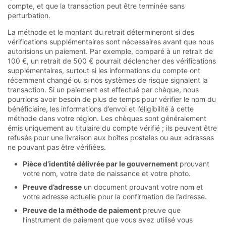
compte, et que la transaction peut être terminée sans
perturbation.
La méthode et le montant du retrait détermineront si des
vérifications supplémentaires sont nécessaires avant que nous
autorisions un paiement. Par exemple, comparé à un retrait de
100 €, un retrait de 500 € pourrait déclencher des vérifications
supplémentaires, surtout si les informations du compte ont
récemment changé ou si nos systèmes de risque signalent la
transaction. Si un paiement est effectué par chèque, nous
pourrions avoir besoin de plus de temps pour vérifier le nom du
bénéficiaire, les informations d’envoi et l’éligibilité à cette
méthode dans votre région. Les chèques sont généralement
émis uniquement au titulaire du compte vérifié ; ils peuvent être
refusés pour une livraison aux boîtes postales ou aux adresses
ne pouvant pas être vérifiées.
Pièce d’identité délivrée par le gouvernement
prouvant
votre nom, votre date de naissance et votre photo.
Preuve d’adresse
un document prouvant votre nom et
votre adresse actuelle pour la confirmation de l’adresse.
Preuve de la méthode de paiement
preuve que
l’instrument de paiement que vous avez utilisé vous