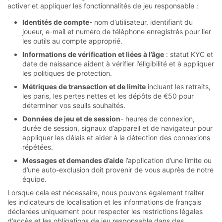
activer et appliquer les fonctionnalités de jeu responsable :
Identités de compte
- nom d’utilisateur, identifiant du
joueur, e-mail et numéro de téléphone enregistrés pour lier
les outils au compte approprié.
Informations de vérification et liées à l’âge
: statut KYC et
date de naissance aident à vérifier l’éligibilité et à appliquer
les politiques de protection.
Métriques de transaction et de limite
incluant les retraits,
les paris, les pertes nettes et les dépôts de €50 pour
déterminer vos seuils souhaités.
Données de jeu et de session
- heures de connexion,
durée de session, signaux d’appareil et de navigateur pour
appliquer les délais et aider à la détection des connexions
répétées.
Messages et demandes d’aide
l’application d’une limite ou
d’une auto-exclusion doit provenir de vous auprès de notre
équipe.
Lorsque cela est nécessaire, nous pouvons également traiter
les indicateurs de localisation et les informations de français
déclarées uniquement pour respecter les restrictions légales
d’accès et les obligations de jeu responsable dans des