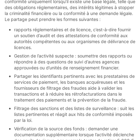
conformité uniquement lorsqu’il existe une base légale, telle que
des obligations réglementaires, des intérêts légitimes à stopper
la criminalité financière ou la conformité à une demande légale.
Le partage peut prendre les formes suivantes :
rapports réglementaires et de licence, c’est-à-dire fournir
un soutien d’audit et des attestations de conformité aux
autorités compétentes ou aux organismes de délivrance de
licences.
Gestion de l’activité suspecte : soumettre des rapports ou
répondre à des questions de suivi d’autres agences
approuvées ou d’unités de renseignement financier.
Partager les identifiants pertinents avec les prestataires de
services de paiement, les banques acquéreuses et les
fournisseurs de filtrage des fraudes aide à valider les
transactions et à réduire les rétrofacturations dans le
traitement des paiements et la prévention de la fraude.
Filtrage des sanctions et des listes de surveillance : suit les
listes pertinentes et réagit aux hits de conformité imposés
par la loi.
Vérification de la source des fonds : demander une
documentation supplémentaire lorsque l’activité déclenche