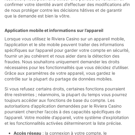
confirmer votre identité avant d’effectuer des modifications afin
de nous protéger contre les décisions hâtives et de garantir
que la demande est bien la vôtre.
Application mobile et informations sur l’appareil
Lorsque vous utilisez le Riviera Casino sur un appareil mobile,
l’application et le site mobile peuvent traiter des informations
spécifiques sur l’appareil pour garder votre compte en sécurité,
fournir un jeu cohérent et nous aider dans la détection des
fraudes. Nous souhaitons uniquement demander les droits
nécessaires pour les fonctionnalités que vous décidez d’utiliser.
Grâce aux paramètres de votre appareil, vous gardez le
contrôle sur la plupart du partage de données mobiles.
Si vous refusez certains droits, certaines fonctions pourraient
être restreintes ; néanmoins, la plupart du temps vous pourrez
toujours accéder aux fonctions de base du compte. Les
autorisations d’application demandées par le Riviera Casino
pourraient chercher l’accès à des capacités spécifiques de
l’appareil. Votre modèle d’appareil, votre système d’exploitation
et les fonctionnalités activées détermineront la liste précise.
Accès réseau
: la connexion à votre compte, le