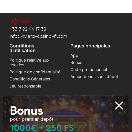
+33 7 92 44 17 38
info@riviera-casino-fr.com
Conditions
Pages principales
d'utilisation
App
Politique relative aux
Bonus
cookies
Code promotionnel
Politique de confidentialité
Aucun bonus sans dépôt
Conditions Générales
Jeu responsable
Jouez-la prudemment
Bonus
Si vous remarquez des symptômes de dépendance au
pour premier dépôt
jeu, demandez de l'aide à un professionnel. Ce site Web
est destiné aux utilisateurs âgés de 18 ans et plus.
1000€ + 250 FS